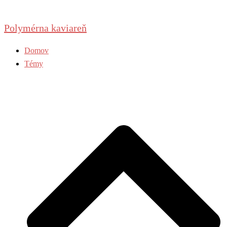
Preskočiť
na
Polymérna kaviareň
obsah
Domov
Témy