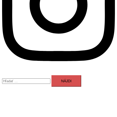
Hľadať:
Polymérna kaviareň
Close
menu