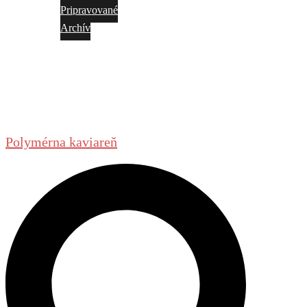
Pripravované
Archív
Galéria
Napíšte nám
Kontakt
Polymérna kaviareň
Search